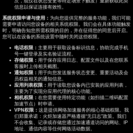
次，或仅在状态变更等特定场景下触发）重新获取此类
信息以保证连接有效性。
系统权限申请与使用：
为向您提供完整的服务功能，我们可能
需要申请访问您设备的相关系统权限。我们会在具体功能触发
时，明确告知您所需权限的目的，并在征得您的同意后开启。
您可以在设备的系统设置中随时关闭这些权限。
电话权限：
主要用于获取设备标识信息，协助完成手机
号一键登录及实名验证流程。
存储权限：
用于保存应用日志、配置文件以及在您联系
客服时上传相关截图。
通知权限：
用于向您发送服务状态变更、重要活动及会
员权益相关的通知信息。
应用列表权限：
用于读取您设备内已安装的应用列表，
主要为了实现分应用代理的核心功能。
相机权限：
在您需要使用特定功能（如扫描二维码配置
加速节点）时申请。
VPN权限：
这是提供网络加速服务的核心基础权限。
我
们郑重承诺：火炬加速器严格遵循“无日志”政策。我们
不会收集、记录或存储您通过加速通道访问的网站、IP
地址、通信内容等任何网络活动数据。